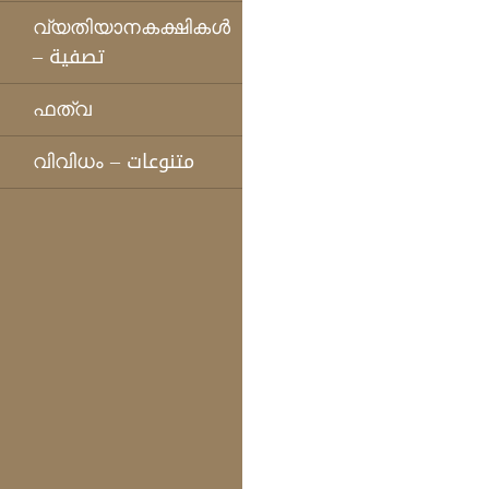
വ്യതിയാനകക്ഷികള്‍
– تصفية
ഫത്‌വ
വിവിധം – متنوعات