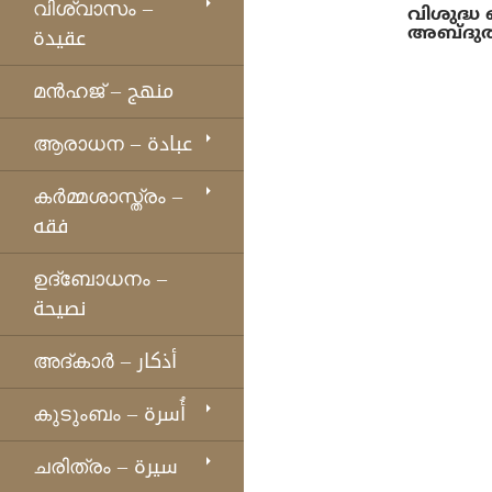
വിശ്വാസം –
വിശുദ്ധ
عقيدة
അബ്ദുല്
മന്‍ഹജ് – منهج
ആരാധന – عبادة
കര്‍മ്മശാസ്ത്രം –
فقه
ഉദ്ബോധനം –
نصيحة
അദ്കാര്‍ – أذكار
കുടുംബം – أُسرة
ചരിത്രം – سيرة