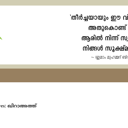
ives: ഖിറാഅത്ത്