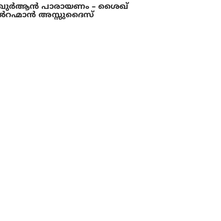
 ഖുര്‍ആന്‍ പാരായണം – ശൈഖ്
‍റഹ്മാന്‍ അസ്സുദൈസ്