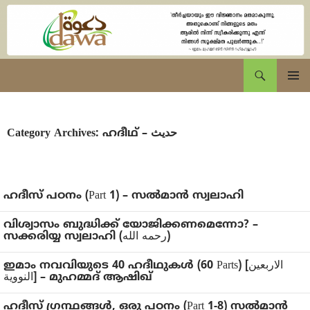
Skip
to
content
eDawa.net
Search
Primary
Menu
Category Archives: ഹദീഥ്‌ – حديث
ഹദീസ് പഠനം (Part 1) – സൽമാൻ സ്വലാഹി
വിശ്വാസം ബുദ്ധിക്ക് യോജിക്കണമെന്നോ? –
സക്കരിയ്യ സ്വലാഹി (رحمه الله)
ഇമാം നവവിയുടെ 40 ഹദീഥുകൾ (60 Parts) [الاربعين
النووية] – മുഹമ്മദ് ആഷിഖ്
ഹദീസ് ഗ്രന്ഥങ്ങൾ, ഒരു പഠനം (Part 1-8) സൽമാൻ