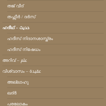
തജ് വീദ്
തഫ്സീര്‍ / ദര്‍സ്
ഹദീഥ്‌ – حديث
ഹദീസ് നിദാനശാസ്ത്രം
ഹദീസ് നിഷേധം
അറിവ് – علم
വിശ്വാസം – عقيدة
അല്ലാഹു
ഖദ്ര്‍
പരലോകം