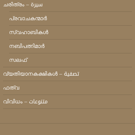
ചരിത്രം – سيرة
പ്രവാചകന്മാര്‍
സ്വഹാബികള്‍
നബിപത്നിമാര്‍
സലഫ്
വ്യതിയാനകക്ഷികള്‍ – تصفية
ഫത്‌വ
വിവിധം – متنوعات