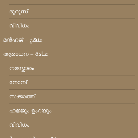
ദുറൂസ്
വിവിധം
മന്‍ഹജ് – منهج
ആരാധന – عبادة
നമസ്കാരം
നോമ്പ്
സക്കാത്ത്
ഹജ്ജും ഉംറയും
വിവിധം