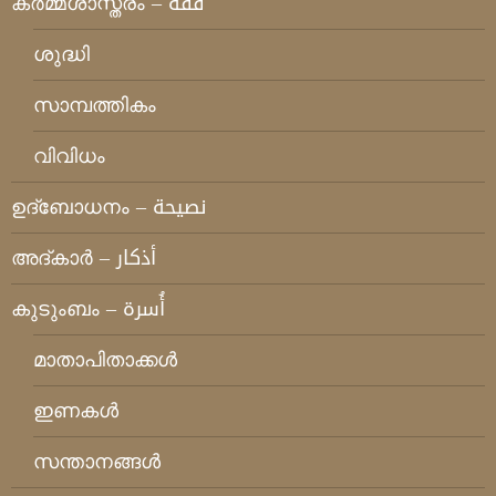
കര്‍മ്മശാസ്ത്രം – فقه
ശുദ്ധി
സാമ്പത്തികം
വിവിധം
ഉദ്ബോധനം – نصيحة
അദ്കാര്‍ – أذكار
കുടുംബം – أُسرة
മാതാപിതാക്കള്‍
ഇണകള്‍
സന്താനങ്ങള്‍