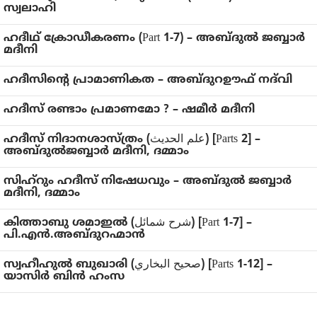
സ്വലാഹി
ഹദീഥ്‌ ക്രോഡീകരണം (Part 1-7) – അബ്ദുൽ ജബ്ബാർ
മദീനി
ഹദീസിന്റെ പ്രാമാണികത – അബ്ദുറഊഫ് നദ്‍വി
ഹദീസ് രണ്ടാം പ്രമാണമോ ? – ഷമീര്‍ മദീനി
ഹദീസ് നിദാനശാസ്ത്രം (علم الحديث) [Parts 2] –
അബ്ദുല്‍ജബ്ബാര്‍ മദീനി, ദമ്മാം
സിഹ്റും ഹദീസ് നിഷേധവും – അബ്ദുല്‍ ജബ്ബാര്‍
മദീനി, ദമ്മാം
കിത്താബു ശമാഇല്‍ (شرح شمائل) [Part 1-7] –
പി.എന്‍.അബ്ദുറഹ്മാന്‍
സ്വഹീഹുല്‍ ബുഖാരി (صحيح البخاري) [Parts 1-12] –
യാസിര്‍ ബിന്‍ ഹംസ