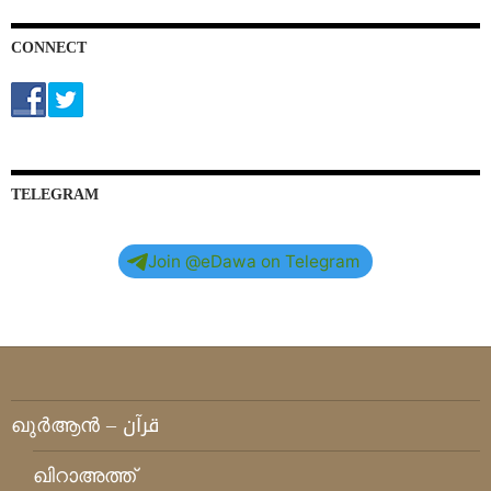
CONNECT
TELEGRAM
Join @eDawa on Telegram
ഖുര്‍ആന്‍ – قرآن
ഖിറാഅത്ത്