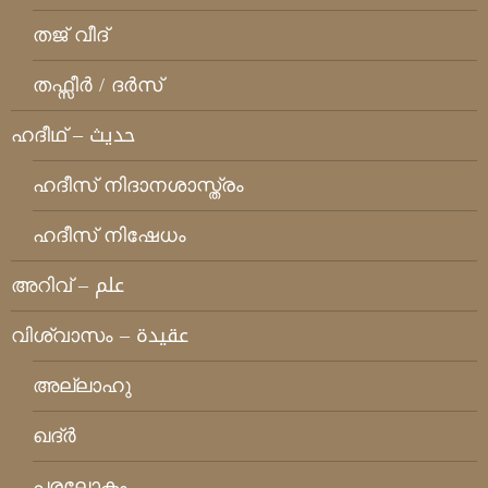
തജ് വീദ്
തഫ്സീര്‍ / ദര്‍സ്
ഹദീഥ്‌ – حديث
ഹദീസ് നിദാനശാസ്ത്രം
ഹദീസ് നിഷേധം
അറിവ് – علم
വിശ്വാസം – عقيدة
അല്ലാഹു
ഖദ്ര്‍
പരലോകം