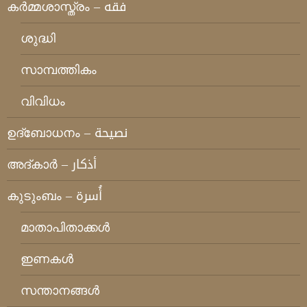
കര്‍മ്മശാസ്ത്രം – فقه
ശുദ്ധി
സാമ്പത്തികം
വിവിധം
ഉദ്ബോധനം – نصيحة
അദ്കാര്‍ – أذكار
കുടുംബം – أُسرة
മാതാപിതാക്കള്‍
ഇണകള്‍
സന്താനങ്ങള്‍