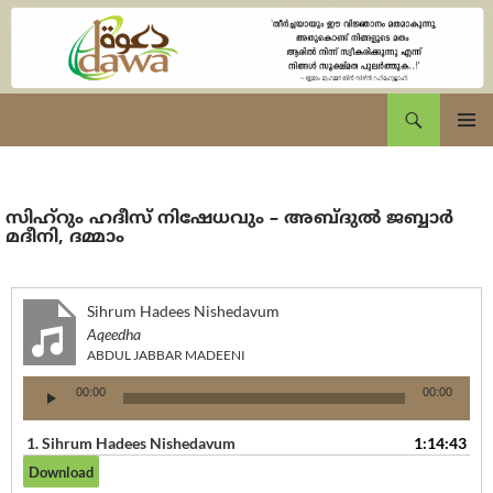
Skip
to
content
eDawa.net
Search
Primary
Menu
സിഹ്റും ഹദീസ് നിഷേധവും – അബ്ദുല്‍ ജബ്ബാര്‍
മദീനി, ദമ്മാം
Sihrum Hadees Nishedavum
Aqeedha
ABDUL JABBAR MADEENI
Audio
00:00
00:00
Player
1.
Sihrum Hadees Nishedavum
1:14:43