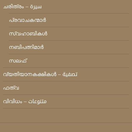
ചരിത്രം – سيرة
പ്രവാചകന്മാര്‍
സ്വഹാബികള്‍
നബിപത്നിമാര്‍
സലഫ്
വ്യതിയാനകക്ഷികള്‍ – تصفية
ഫത്‌വ
വിവിധം – متنوعات