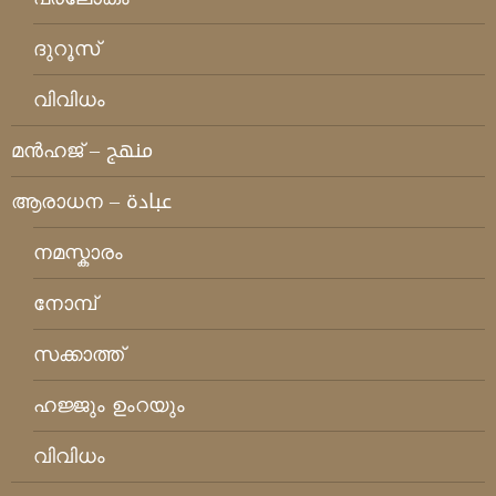
ദുറൂസ്
വിവിധം
മന്‍ഹജ് – منهج
ആരാധന – عبادة
നമസ്കാരം
നോമ്പ്
സക്കാത്ത്
ഹജ്ജും ഉംറയും
വിവിധം