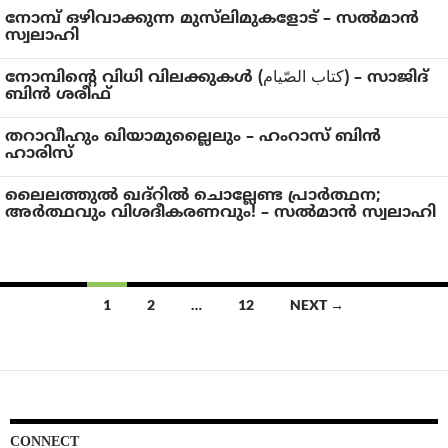
നോമ്പ് ഒഴിവാക്കുന്ന മുസ്‌ലിമുകളോട് – സൽമാൻ
സ്വലാഹി
നോമ്പിൻ്റെ വിധി വിലക്കുകൾ (کتاب الصّیام) – സാജിദ്‌
ബിൻ ശരീഫ്‌
തറാവീഹും ഖിയാമുല്ലൈലും – ഹംറാസ് ബിൻ
ഹാരിസ്
ലൈലത്തുൽ ഖദ്റിൽ ചൊല്ലേണ്ട പ്രാർത്ഥന;
അർത്ഥവും വിശദീകരണവും! – സൽമാൻ സ്വലാഹി
Posts
1
2
…
12
NEXT →
navigation
CONNECT