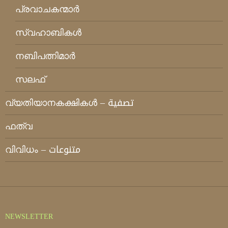
പ്രവാചകന്മാര്‍
സ്വഹാബികള്‍
നബിപത്നിമാര്‍
സലഫ്
വ്യതിയാനകക്ഷികള്‍ – تصفية
ഫത്‌വ
വിവിധം – متنوعات
NEWSLETTER