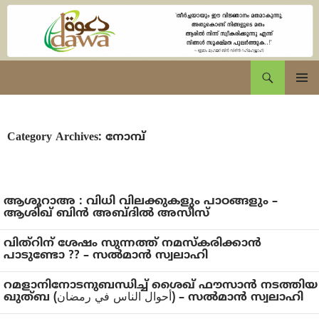
Skip
to
content
eDawa.net
Search
Primary
Menu
Category Archives: നോമ്പ്
ആശൂറാഅ : വിധി വിലക്കുകളും പാഠങ്ങളും –
ആശിഖ് ബിൻ അബ്ദിൽ അസീസ്
വിത്റിന് ശേഷം സുന്നത്ത് നമസ്കരിക്കാൻ
പാടുണ്ടോ ?? – സൽമാൻ സ്വലാഹി
റമളാനിനോടനുബന്ധിച്ച് ശൈഖ് ഫൗസാൻ നടത്തിയ
ഖുത്ബ (أحوال الناس في رمضان) – സൽമാൻ സ്വലാഹി