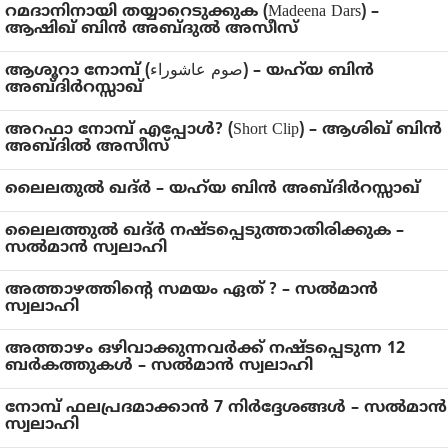
റമദാനിനായി തയ്യാറെടുക്കുക (Madeena Dars) –
ആഷിഖ് ബിൻ അബ്ദുൽ അസീസ്
ആശൂറാ നോമ്പ് (صوم عاشوراء) – യഹ്‌യ ബിൻ
അബ്ദിർറസ്സാഖ്
അറഫാ നോമ്പ് എപ്പോൾ? (Short Clip) – ആശിഖ് ബിൻ
അബ്ദിൽ അസീസ്
ലൈലതുൽ ഖദ്ർ – യഹ്‌യ ബിൻ അബ്ദിർറസ്സാഖ്
ലൈലത്തുൽ ഖദ്ർ നഷ്ടപ്പെടുത്താതിരിക്കുക –
സൽമാൻ സ്വലാഹി
അത്താഴത്തിന്റെ സമയം ഏത് ? – സൽമാൻ
സ്വലാഹി
അത്താഴം ഒഴിവാക്കുന്നവർക്ക് നഷ്ടപ്പെടുന്ന 12
ബർകത്തുകൾ – സൽമാൻ സ്വലാഹി
നോമ്പ് ഫലപ്രദമാക്കാൻ 7 നിർദ്ദേശങ്ങൾ – സൽമാൻ
സ്വലാഹി