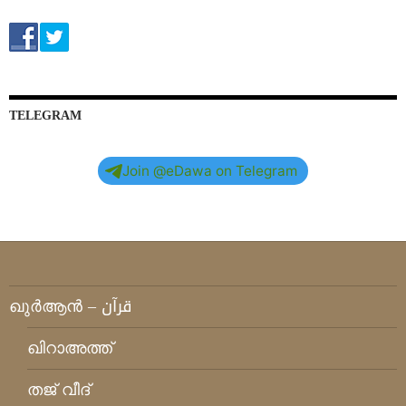
TELEGRAM
Join @eDawa on Telegram
ഖുര്‍ആന്‍ – قرآن
ഖിറാഅത്ത്
തജ് വീദ്