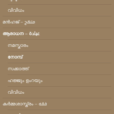
വിവിധം
മന്‍ഹജ് – منهج
ആരാധന – عبادة
നമസ്കാരം
നോമ്പ്
സക്കാത്ത്
ഹജ്ജും ഉംറയും
വിവിധം
കര്‍മ്മശാസ്ത്രം – فقه