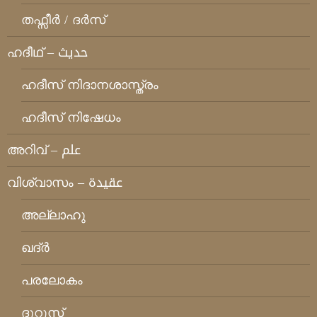
തഫ്സീര്‍ / ദര്‍സ്
ഹദീഥ്‌ – حديث
ഹദീസ് നിദാനശാസ്ത്രം
ഹദീസ് നിഷേധം
അറിവ് – علم
വിശ്വാസം – عقيدة
അല്ലാഹു
ഖദ്ര്‍
പരലോകം
ദുറൂസ്