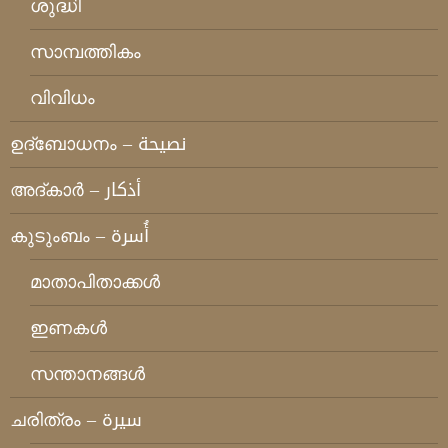
ശുദ്ധി
സാമ്പത്തികം
വിവിധം
ഉദ്ബോധനം – نصيحة
അദ്കാര്‍ – أذكار
കുടുംബം – أُسرة
മാതാപിതാക്കള്‍
ഇണകള്‍
സന്താനങ്ങള്‍
ചരിത്രം – سيرة