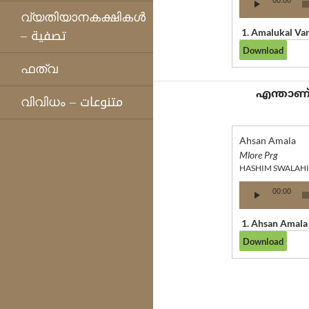
00:00
വ്യതിയാനകക്ഷികള്‍
Player
– تصفية
1.
Amalukal Va
ഫത്‌വ
വിവിധം – متنوعات
Ahsan Amala
Mlore Prg
HASHIM SWALAHI
Audio
00:00
Player
1.
Ahsan Amala