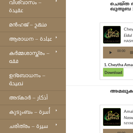
വിശ്വാസം –
ചെയ്ത അ
عقيدة
ഖുതുബ :
മന്‍ഹജ് – منهج
Chey
Eidul
ആരാധന – عبادة
HASH
Audio
കര്‍മ്മശാസ്ത്രം –
00:00
Player
فقه
1.
Cheytha Amal
ഉദ്ബോധനം –
نصيحة
അമലുകൾ 
അദ്കാര്‍ – أذكار
കുടുംബം – أُسرة
Amal
Nasw
NIYA
ചരിത്രം – سيرة
Audio