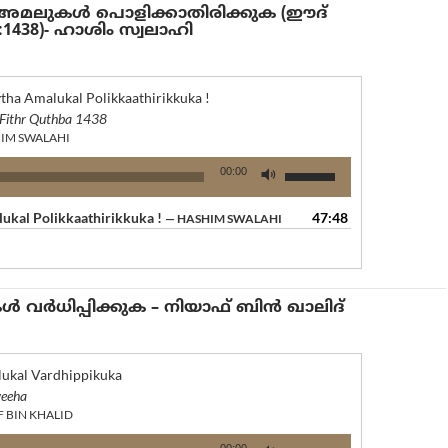
മലുകള്‍ പൊളിക്കാതിരിക്കുക (ഈദ്‌
1438)- ഹാശിം സ്വലാഹി
tha Amalukal Polikkaathirikkuka !
 Fithr Quthba 1438
IM SWALAHI
Use
00:00
Up/Down
Arrow
ukal Polikkaathirikkuka !
47:48
— HASHIM SWALAHI
keys
to
increase
or
വർധിപ്പിക്കുക – നിയാഫ് ബിൻ ഖാലിദ്
decrease
volume.
ukal Vardhippikuka
eeha
F BIN KHALID
Use