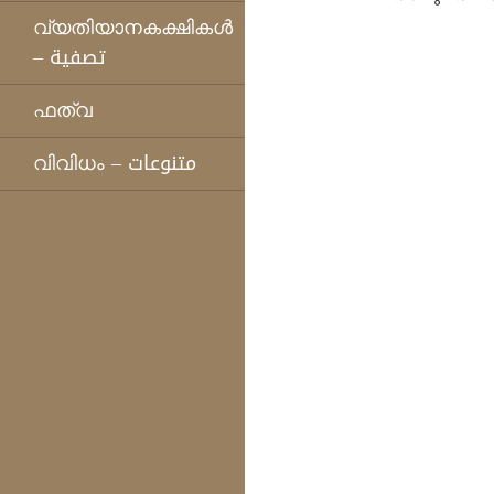
വ്യതിയാനകക്ഷികള്‍
– تصفية
ഫത്‌വ
വിവിധം – متنوعات