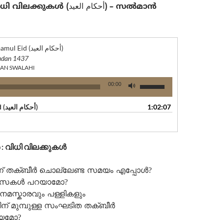
ുകള്‍ (أحكام العيد) – സല്‍മാന്‍
Ahkaamul Eid (أحكام العيد)
dan 1437
AN SWALAHI
Use
00:00
Up/Down
Arrow
Ahkaamul Eid (أحكام العيد)
1:02:07
keys
to
increase
or
 : വിധി വിലക്കുകള്‍
decrease
volume.
ന് തക്ബീര്‍ ചൊല്ലേണ്ട സമയം എപ്പോള്‍?
കള്‍ പറയാമോ?
 നമസ്കാരവും പള്ളികളും
ന് മുമ്പുള്ള സംഘടിത തക്ബീര്‍
യമോ?