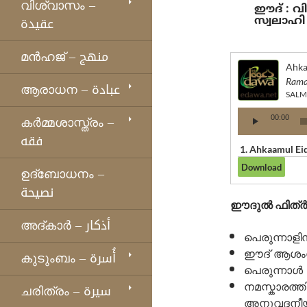
വിശ്വാസം –
ഈദ് : വിധി വിലക്ക
عقيدة
സ്വലാഹി
മന്‍ഹജ് – منهج
Rama
ആരാധന – عبادة
SALM
Audio
കര്‍മ്മശാസ്ത്രം –
00:00
Player
فقه
1.
ഉദ്ബോധനം –
نصيحة
ഈദുല്‍ ഫിത്ര്‍
അദ്കാര്‍ – أذكار
പെരുന്നാളി
ഈദ് ആശംസ
കുടുംബം – أُسرة
പെരുന്നാള്‍
നമസ്കാരത്തി
ചരിത്രം – سيرة
അനുവദനീ