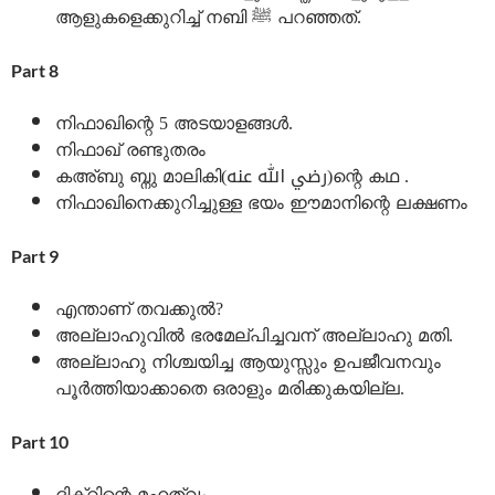
ആളുകളെക്കുറിച്ച് നബി ﷺ പറഞ്ഞത്.
Part 8
നിഫാഖിന്റെ 5 അടയാളങ്ങൾ.
നിഫാഖ് രണ്ടുതരം
കഅ്ബു ബ്നു മാലികി(رضي الله عنه)ന്റെ കഥ .
നിഫാഖിനെക്കുറിച്ചുള്ള ഭയം ഈമാനിന്റെ ലക്ഷണം
Part 9
എന്താണ് തവക്കുൽ?
അല്ലാഹുവിൽ ഭരമേല്പിച്ചവന് അല്ലാഹു മതി.
അല്ലാഹു നിശ്ചയിച്ച ആയുസ്സും ഉപജീവനവും
പൂർത്തിയാക്കാതെ ഒരാളും മരിക്കുകയില്ല.
Part 10
ദിക്റിന്റെ മഹത്വം