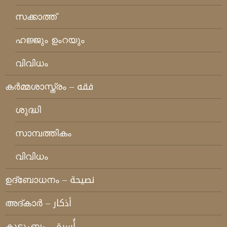
സക്കാത്ത്
ഹജ്ജും ഉംറയും
വിവിധം
കര്‍മ്മശാസ്ത്രം – فقه
ശുദ്ധി
സാമ്പത്തികം
വിവിധം
ഉദ്ബോധനം – نصيحة
അദ്കാര്‍ – أذكار
കുടുംബം – أُسرة