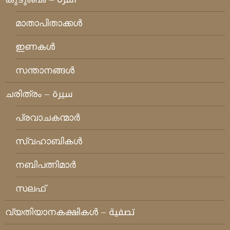
മാതാപിതാക്കള്‍
ഇണകള്‍
സന്താനങ്ങള്‍
ചരിത്രം – سيرة
പ്രവാചകന്മാര്‍
സ്വഹാബികള്‍
നബിപത്നിമാര്‍
സലഫ്
വ്യതിയാനകക്ഷികള്‍ – تصفية