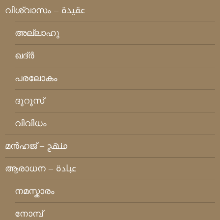
വിശ്വാസം – عقيدة
അല്ലാഹു
ഖദ്ര്‍
പരലോകം
ദുറൂസ്
വിവിധം
മന്‍ഹജ് – منهج
ആരാധന – عبادة
നമസ്കാരം
നോമ്പ്