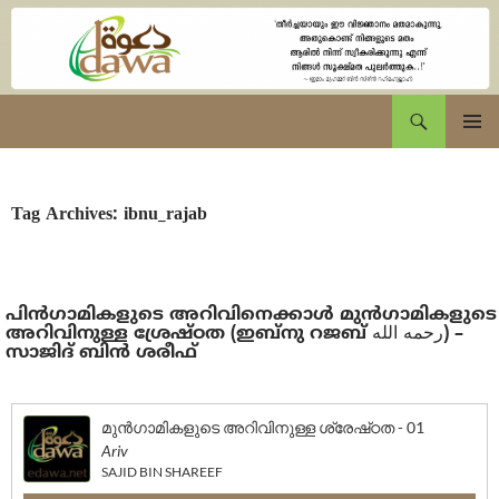
Skip
to
content
eDawa.net
Search
Primary
Menu
Tag Archives: ibnu_rajab
പിൻഗാമികളുടെ അറിവിനെക്കാൾ മുൻഗാമികളുടെ
അറിവിനുള്ള ശ്രേഷ്‌ഠത (ഇബ്നു‌ റജബ് رحمه الله) –
സാജിദ് ബിൻ ശരീഫ്
മുൻഗാമികളുടെ അറിവിനുള്ള ശ്രേഷ്‌ഠത - 01
Ariv
SAJID BIN SHAREEF