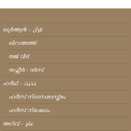
ഖുര്‍ആന്‍ – قرآن
ഖിറാഅത്ത്
തജ് വീദ്
തഫ്സീര്‍ / ദര്‍സ്
ഹദീഥ്‌ – حديث
ഹദീസ് നിദാനശാസ്ത്രം
ഹദീസ് നിഷേധം
അറിവ് – علم