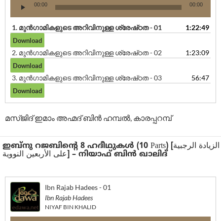
Audio
00:00
00:00
Player
1.
മുൻഗാമികളുടെ അറിവിനുള്ള ശ്രേഷ്‌ഠത - 01
1:22:49
2.
മുൻഗാമികളുടെ അറിവിനുള്ള ശ്രേഷ്‌ഠത - 02
1:23:09
3.
മുൻഗാമികളുടെ അറിവിനുള്ള ശ്രേഷ്‌ഠത - 03
56:47
മസ്ജിദ് ഇമാം അഹ്മദ് ബിൻ ഹമ്പൽ, കാരപ്പറമ്പ്
ഇബ്നു റജബിന്റെ 8 ഹദീഥുകൾ (10 Parts) [الزيادة الرجبية
على الأربعين النووية] – നിയാഫ് ബിൻ ഖാലിദ്
Ibn Rajab Hadees - 01
Ibn Rajab Hadees
NIYAF BIN KHALID